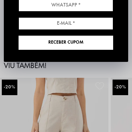
Cor/Estampa: Rosa claro
Modelagem: Blazer Linho
Produzido e entregue por PKS
Produto 100% nacional, com excelente padrão de qualidade
Disponibilidade para envio imediato
30 dias para Troca Grátis
RECEBER CUPOM
QUEM COMPROU
VIU TAMBÉM!
20%
20%