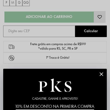
P
M
G
GG
Frete grátis em compras acima de R$199
*válido para RS, SC, PR e SP
1ª Troca é Grátis!
DESCRIÇÃO COMPLETA
PK7126-24
Código identificador (SKU):
Material: Tecido Viscose e linho
Composição: 68% Viscose 30% Linho 2% Elastano
CADASTRE, GANHE E APROVEITE!
Forro 95% Poliéster 5% Elastano
10% EM DESCONTO NA PRIMEIRA COMPRA