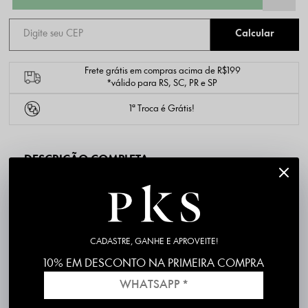
Frete grátis em compras acima de R$199
*válido para RS, SC, PR e SP
1ª Troca é Grátis!
DESCRIÇÃO COMPLETA
PK7095-2
Código identificador (SKU):
Material: Malha alfaiataria crepada
Composição: 95% Poliéster 5% Elastano
Cor/Estampa: Preto
CADASTRE, GANHE E APROVEITE!
Modelagem: Alfaiataria
10% EM DESCONTO NA PRIMEIRA COMPRA
Produzido e entregue por PKS
Produto 100% nacional, com excelente padrão de qualidade
Disponibilidade para envio imediato