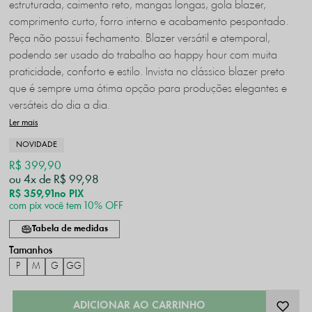
estruturada, caimento reto, mangas longas, gola blazer,
comprimento curto, forro interno e acabamento pespontado.
Peça não possui fechamento. Blazer versátil e atemporal,
podendo ser usado do trabalho ao happy hour com muita
praticidade, conforto e estilo. Invista no clássico blazer preto
que é sempre uma ótima opção para produções elegantes e
versáteis do dia a dia.
Ler mais
NOVIDADE
R$ 399,90
4x
R$ 99,98
R$ 359,91
no PIX
com pix você tem 10% OFF
Tabela de medidas
P
M
G
GG