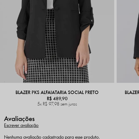
BLAZER PKS ALFAIATARIA SOCIAL PRETO
BLAZE
R$ 489,90
5x
R$ 97,98
sem juros
Avaliações
Escrever avaliação
Nenhuma avaliação cadastrada para esse produto.