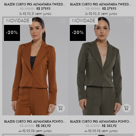
BLAZER CURTO PKS ALFAIATARIA TWEED ELEGANCE MARROM
BLAZER CURTO PKS ALFAIATARIA TWEED ELEGANCE PRETO
R$ 399,90
R$ 279,93
R$ 399,90
R$ 279,93
sem juros
sem juros
3x
R$ 93,31
3x
R$ 93,31
NOVIDADE
NOVIDADE
20%
20%
BLAZER CURTO PKS ALFAIATARIA PONTO ROMA TERRACOTA
BLAZER CURTO PKS ALFAIATARIA PONTO ROMA VERDE MILITAR
R$ 479,90
R$ 383,92
R$ 479,90
R$ 383,92
sem juros
sem juros
4x
R$ 95,98
4x
R$ 95,98