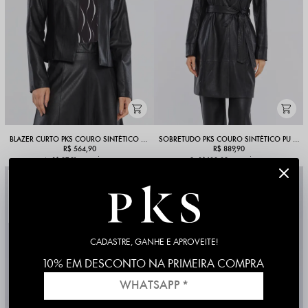
BLAZER CURTO PKS COURO SINTÉTICO PU PRETO
SOBRETUDO PKS COURO SINTÉTICO PU PRETO
R$ 564,90
R$ 889,90
com juros
com juros
6x
R$ 97,91
9x
R$ 102,82
NOVIDADE
NOVIDADE
30%
CADASTRE, GANHE E APROVEITE!
10% EM DESCONTO NA PRIMEIRA COMPRA