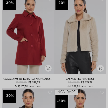
30%
20%
CASACO PKS DE LÃ BATIDA ALONGADO BORDÔ
CASACO PKS PÊLO BEGE
R$ 769,90
R$ 538,93
R$ 499,90
R$ 399,92
sem juros
sem juros
5x
R$ 107,79
4x
R$ 99,98
NOVIDADE
20%
30%