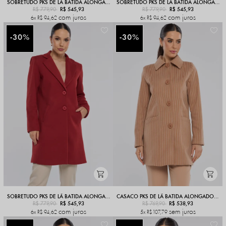
SOBRETUDO PKS DE LÃ BATIDA ALONGADO GRAFITE
SOBRETUDO PKS DE LÃ BATIDA ALONGADO RISCA DE GIZ BEGE
R$ 779,90
R$ 545,93
R$ 779,90
R$ 545,93
com juros
com juros
6x
R$ 94,62
6x
R$ 94,62
30%
30%
SOBRETUDO PKS DE LÃ BATIDA ALONGADO BORDÔ
CASACO PKS DE LÃ BATIDA ALONGADO RISCA DE GIZ BEGE
R$ 779,90
R$ 545,93
R$ 769,90
R$ 538,93
com juros
sem juros
6x
R$ 94,62
5x
R$ 107,79