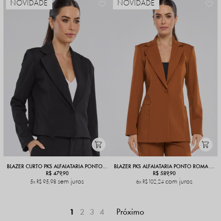
NOVIDADE
NOVIDADE
BLAZER CURTO PKS ALFAIATARIA PONTO ROMA PRETO
BLAZER PKS ALFAIATARIA PONTO ROMA TERRACOTA
R$ 479,90
R$ 589,90
sem juros
com juros
5x
R$ 95,98
6x
R$ 102,24
1
2
3
4