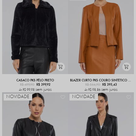
CASACO PKS PÊLO PRETO
BLAZER CURTO PKS COURO SINTÉTICO PU CARAMELO
R$ 499,90
R$ 399,92
R$ 564,90
R$ 395,43
sem juros
sem juros
4x
R$ 99,98
4x
R$ 98,86
NOVIDADE
NOVIDADE