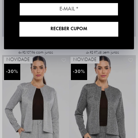
RECEBER CUPOM
SOBRETUDO PKS COURO SINTÉTICO PU CARAMELO
COLETE PKS COURO SINTÉTICO PRETO
R$ 889,90
R$ 622,93
R$ 389,90
com juros
sem juros
6x
R$ 107,96
4x
R$ 97,48
NOVIDADE
NOVIDADE
30%
30%