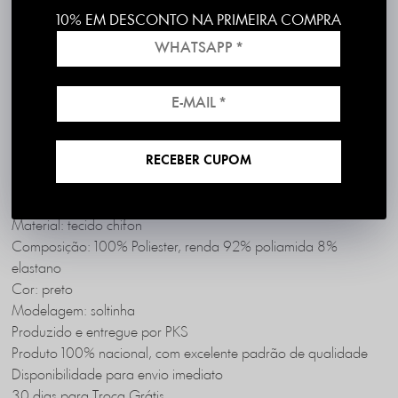
10% EM DESCONTO NA PRIMEIRA COMPRA
Frete grátis em compras acima de R$199
*válido para RS, SC, PR e SP
1ª Troca é Grátis!
RECEBER CUPOM
DESCRIÇÃO COMPLETA
PK3739-2
Código identificador (SKU):
Material: tecido chifon
Composição: 100% Poliester, renda 92% poliamida 8%
elastano
Cor: preto
Modelagem: soltinha
Produzido e entregue por PKS
Produto 100% nacional, com excelente padrão de qualidade
Disponibilidade para envio imediato
30 dias para Troca Grátis