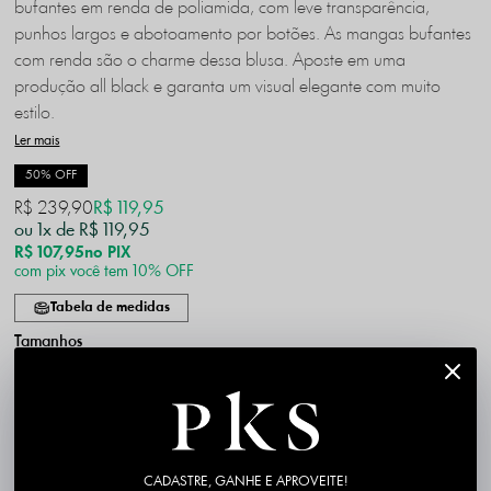
bufantes em renda de poliamida, com leve transparência,
punhos largos e abotoamento por botões. As mangas bufantes
com renda são o charme dessa blusa. Aposte em uma
produção all black e garanta um visual elegante com muito
estilo.
Ler mais
50% OFF
R$ 239,90
R$ 119,95
1x
R$ 119,95
R$ 107,95
no PIX
com pix você tem 10% OFF
Tabela de medidas
P
M
G
GG
CADASTRE, GANHE E APROVEITE!