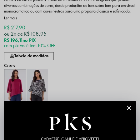
eventos sociais ou jantares. Invista na versatilidade da cor magenta que permite
diversas combinações de cores, desde produções de tons sobre tons para um visual
monocromático ou com cores neutras para uma proposta clássica e sofisticada.
Ler mais
R$ 217,90
2x
R$ 108,95
R$ 196,11
no PIX
com pix você tem 10% OFF
Tabela de medidas
P
M
G
GG
CADASTRE, GANHE E APROVEITE!