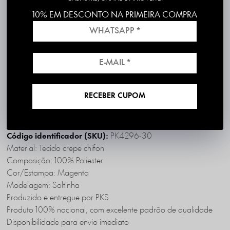
10% EM DESCONTO NA PRIMEIRA COMPRA
Frete grátis em compras acima de R$199
*válido para RS, SC, PR e SP
1ª Troca é Grátis!
RECEBER CUPOM
DESCRIÇÃO COMPLETA
PK4296-30
Código identificador (SKU):
Material: Tecido crepe chifon
Composição: 100% Poliester
Cor/Estampa: Magenta
Modelagem: Soltinha
Produzido e entregue por PKS
Produto 100% nacional, com excelente padrão de qualidade
Disponibilidade para envio imediato