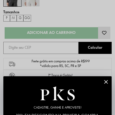
P
M
G
GG
Frete grátis em compras acima de R$199
*válido para RS, SC, PR e SP
1ª Troca é Grátis!
DESCRIÇÃO COMPLETA
PK4158-2
Código identificador (SKU):
CADASTRE, GANHE E APROVEITE!
Material: Renda