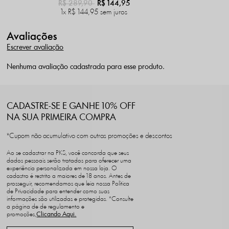
R$ 289,90
R$ 144,95
1x
R$ 144,95
sem juros
Avaliações
Escrever avaliação
Nenhuma avaliação cadastrada para esse produto.
CADASTRE-SE E GANHE 10% OFF
NA SUA PRIMEIRA COMPRA
*Cupom não acumulativo com outras promoções e descontos
Ao se cadastrar na PKS, você concorda que seus
dados pessoais serão tratados para oferecer uma
experiência personalizada em nossa loja. O
cadastro é restrito a maiores de 18 anos. Antes de
prosseguir, recomendamos que leia nossa Política
de Privacidade para entender como suas
informações são utilizadas e protegidas. *Consulte
a página de de regulamento e
promoções,