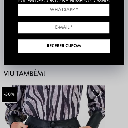
10% EM DESCONTO NA PRIMEIRA COMPRA
Composição: 92% Poliamida 8% elastano
Cor/Estampa: Preto
Modelagem: Slim
Produzido e entregue por PKS
Produto 100% nacional, com excelente padrão de qualidade
Disponibilidade para envio imediato
30 dias para Troca Grátis
RECEBER CUPOM
QUEM COMPROU
VIU TAMBÉM!
50%