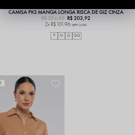
CAMISA PKS MANGA LONGA RISCA DE GIZ CINZA
R$ 254,90
R$ 203,92
2x
R$ 101,96
sem juros
P
M
G
GG
E