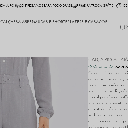
SEM JUROS
ENTREGAMOS PARA TODO BRASIL
PRIMEIRA TROCA GRÁTIS
DE
S
CALÇAS
SAIAS
BERMUDAS E SHORTS
BLAZERS E CASACOS
CALÇA PKS ALFAIA
Seja o
Calça feminina confecc
confortável ao corpo, p
possui transparência e
reta, cintura média, c
frontal por zíper e botã
longo e acabamento pes
alfaiataria clássica a
tradicional padronagem
que é uma das principa
indispensável no closet