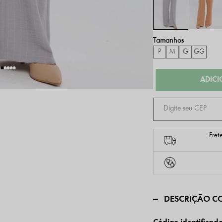
P
M
G
GG
Fret
DESCRIÇÃO C