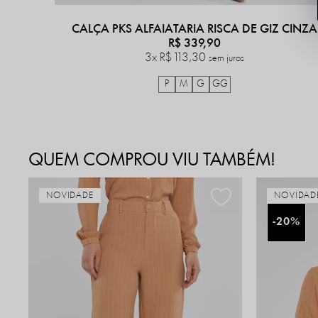
CALÇA PKS ALFAIATARIA RISCA DE GIZ CINZA
R$ 339,90
3x
R$ 113,30
sem juros
P
M
G
GG
QUEM COMPROU VIU TAMBÉM!
NOVIDADE
NOVIDAD
20%