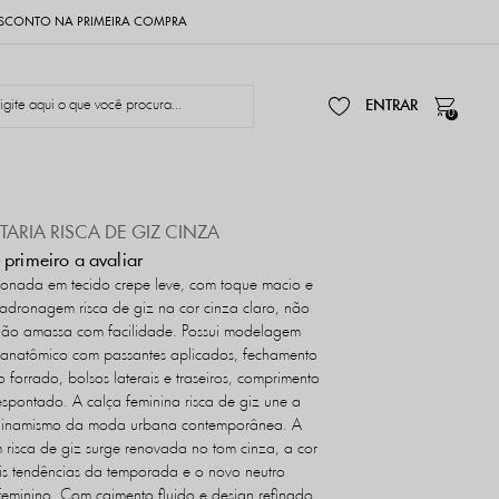
SCONTO NA PRIMEIRA COMPRA
0
TARIA RISCA DE GIZ CINZA
 primeiro a avaliar
ionada em tecido crepe leve, com toque macio e
adronagem risca de giz na cor cinza claro, não
 não amassa com facilidade. Possui modelagem
ós anatômico com passantes aplicados, fechamento
o forrado, bolsos laterais e traseiros, comprimento
pontado. A calça feminina risca de giz une a
o dinamismo da moda urbana contemporânea. A
 risca de giz surge renovada no tom cinza, a cor
is tendências da temporada e o novo neutro
 feminino. Com caimento fluido e design refinado,