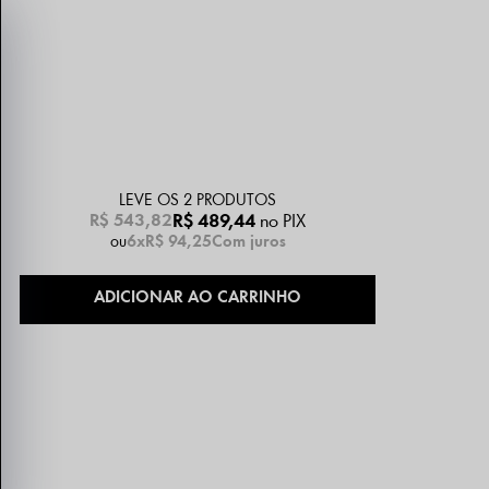
LEVE OS 2 PRODUTOS
R$ 489,44
no PIX
R$ 543,82
6x
R$ 94,25
Com juros