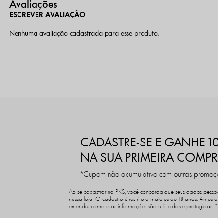
Avaliações
ESCREVER AVALIAÇÃO
Nenhuma avaliação cadastrada para esse produto.
CADASTRE-SE E GANHE 1
NA SUA PRIMEIRA COMP
*Cupom não acumulativo com outras promoçõ
Ao se cadastrar na PKS, você concorda que seus dados pessoa
nossa loja. O cadastro é restrito a maiores de 18 anos. Antes 
entender como suas informações são utilizadas e protegidas.