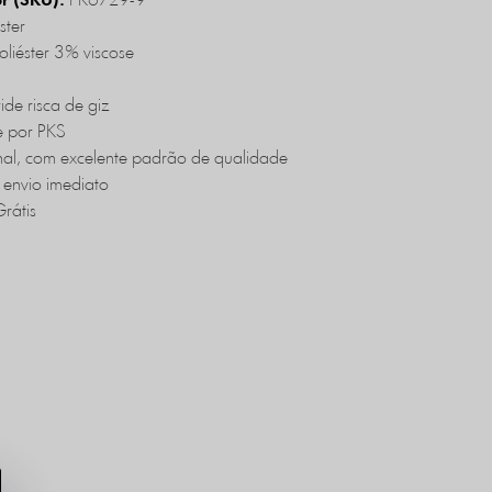
PK6729-9
or (SKU):
ster
iéster 3% viscose
de risca de giz
e por PKS
al, com excelente padrão de qualidade
 envio imediato
rátis