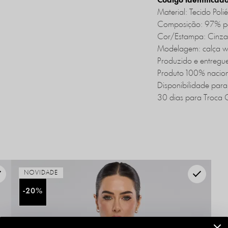
Código identificad
Material: Tecido Polié
Composição: 97% pol
Cor/Estampa: Cinza
Modelagem: calça wi
Produzido e entregu
Produto 100% nacion
Disponibilidade para
30 dias para Troca G
NOVIDADE
20%