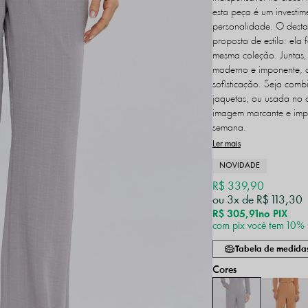
esta peça é um investi
personalidade. O destaq
proposta de estilo: ela
mesma coleção. Juntas
moderno e imponente, q
sofisticação. Seja comb
jaquetas, ou usada no 
imagem marcante e impe
semana.
Ler mais
NOVIDADE
R$ 339,90
3x
R$ 113,30
R$ 305,91
no PIX
com pix você tem 10%
Tabela de medida