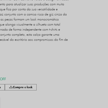
mento para atualizar suas produções com muita
ue fica por conta da sua versatilidade e
 faz conjunto com a camisa risca de giz cinza da
, as peças formam um look monocromático
ue alonga visualmente a silhueta com total
inada de forma independente com t-shirts e
conjunto completo, esta calça garante uma
cável do escritório aos compromissos do fim de
 OFF
s
Compre o look