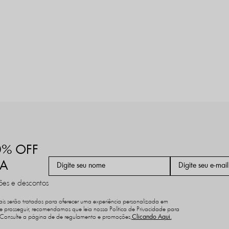
0% OFF
RA
es e descontos
is serão tratados para oferecer uma experiência personalizada em
de prosseguir, recomendamos que leia nossa Política de Privacidade para
 *Consulte a página de de regulamento e promoções,