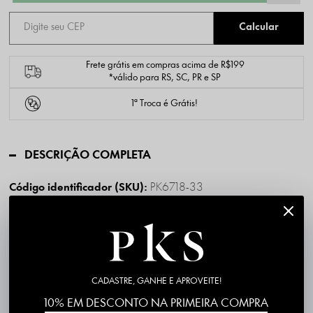
Frete grátis em compras acima de R$199
*válido para RS, SC, PR e SP
1ª Troca é Grátis!
DESCRIÇÃO COMPLETA
PK6718-33
Código identificador (SKU):
Material: Tecido Poliéster
Composição: 95% Poliéster 5% Elastano
Cor/Estampa: Terracota
Modelagem: calça reta alfaiataria
Produzido e entregue por PKS
CADASTRE, GANHE E APROVEITE!
Produto 100% nacional, com excelente padrão de qualidade
10% EM DESCONTO NA PRIMEIRA COMPRA
Disponibilidade para envio imediato