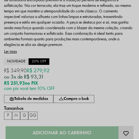
de alfaiataria encorpado premium é a tradução perfeita de elegância e
sofisticação. Na cor terracota, ela traz um toque moderno e refinado, ao mesmo
tempo em que mantém a atemporalidade do corte clássico. O caimento
impecável valoriza a silhueta com linhas limpas e estruturadas, transmitindo
presença e estilo em qualquer ocasião. A peça se destaca por si só, mas ganha
ainda mais força quando coordenada com o blazer da mesma coleção, criando
um conjunto harmonioso e sofisticado. Essa combinação é ideal tanto para
ambientes formais quanto para produções mais contemporâneas, onde a
elegância se alia ao design premium.
Ler mais
NOVIDADE
20% OFF
R$ 349,90
R$ 279,92
3x
R$ 93,31
R$ 251,93
no PIX
com pix você tem 10% OFF
Tabela de medidas
Compre o look
P
M
G
GG