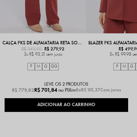
CALÇA PKS DE ALFAIATARIA RETA SOCIAL TERRACOTA
R$ 349,90
R$ 279,92
R$ 499,9
3x
R$ 93,31
sem juros
5x
R$ 99,98
se
P
M
G
GG
P
M
G
LEVE OS 2 PRODUTOS
R$ 701,84
no PIX
R$ 779,82
8x
R$ 101,37
Com juros