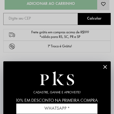
Frete grátis em compras acima de R$199
*válido para RS, SC, PR e SP
1ª Troca é Grátis!
DESCRIÇÃO COMPLETA
PK6645-28
Código identificador (SKU):
Material: Malha Encorpada com Fio de Lurex
Composição: 95% Poliester 5%Elastano
CADASTRE, GANHE E APROVEITE!
Cor/Estampa: Rosa Pink
10% EM DESCONTO NA PRIMEIRA COMPRA
Modelagem: Wide leg
Produzido e entregue por PKS
Produto 100% nacional, com excelente padrão de qualidade