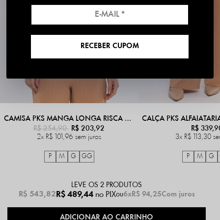
RECEBER CUPOM
CAMISA PKS MANGA LONGA RISCA DE GIZ BEGE
R$ 254,90
R$ 203,92
R$ 339,9
2x
R$ 101,96
sem juros
3x
R$ 113,30
se
P
M
G
GG
P
M
G
LEVE OS 2 PRODUTOS
R$ 489,44
no PIX
R$ 543,82
6x
R$ 94,25
Com juros