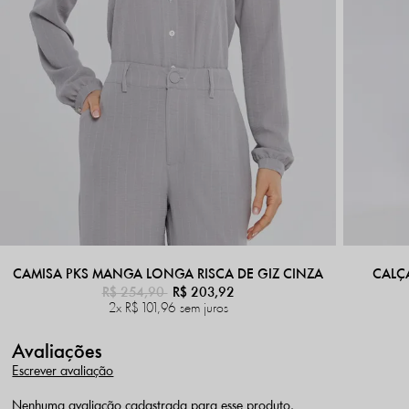
CAMISA PKS MANGA LONGA RISCA DE GIZ CINZA
CALÇA
R$ 254,90
R$ 203,92
2x
R$ 101,96
sem juros
Avaliações
Escrever avaliação
Nenhuma avaliação cadastrada para esse produto.