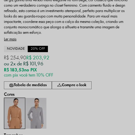
de giz ganha uma versão muito elegante no tom bege, cor clássica que funciona
como um verdadeiro coringa no closet feminino. Com caimento fluido e design
refinado, esta camisa é um investimento atemporal, perfeito para multiplicar os
looks do seu guarda-roupa com muita personalidade. Para um visual mais
impactante, coordene essa peça com a calça da mesma coleção, criando um
conjunto monocromático que alonga a silhueta e transmite uma imagem de
sofisticação sem esforço.
Ler mais
NOVIDADE
20% OFF
R$ 254,90
R$ 203,92
2x
R$ 101,96
R$ 183,53
no PIX
com pix você tem 10% OFF
Tabela de medidas
Compre o look