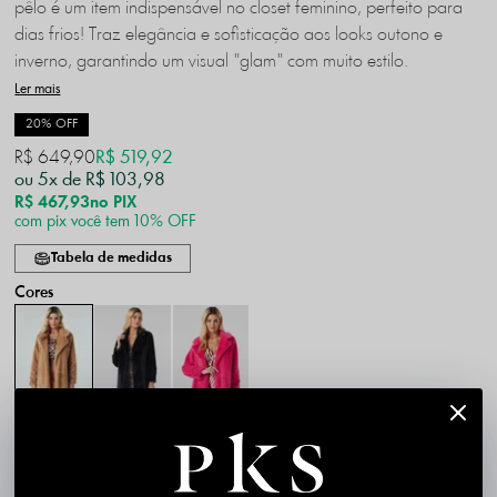
pêlo é um item indispensável no closet feminino, perfeito para
dias frios! Traz elegância e sofisticação aos looks outono e
inverno, garantindo um visual "glam" com muito estilo.
Ler mais
20% OFF
R$ 649,90
R$ 519,92
5x
R$ 103,98
R$ 467,93
no PIX
com pix você tem 10% OFF
Tabela de medidas
P
M
G
GG