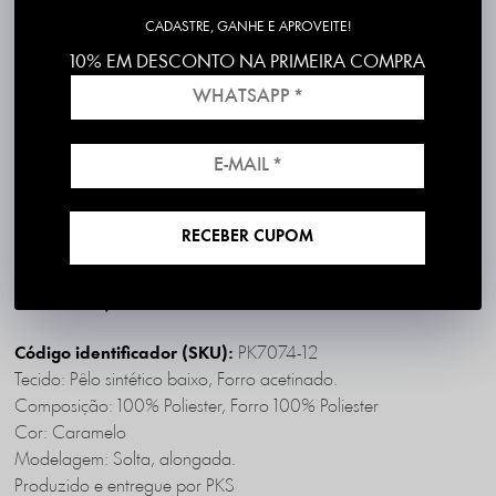
CADASTRE, GANHE E APROVEITE!
10% EM DESCONTO NA PRIMEIRA COMPRA
Frete grátis em compras acima de R$199
*válido para RS, SC, PR e SP
1ª Troca é Grátis!
RECEBER CUPOM
DESCRIÇÃO COMPLETA
PK7074-12
Código identificador (SKU):
Tecido: Pêlo sintético baixo, Forro acetinado.
Composição: 100% Poliester, Forro 100% Poliester
Cor: Caramelo
Modelagem: Solta, alongada.
Produzido e entregue por PKS