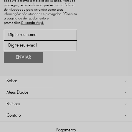
cadastro é restrito a maiores de 18 anos. Antes de
prosseguir, recomendamos que leia nossa Política
de Privacidade para entender como suas
informações são utilizadas e protegidas. *Consulte
a página de de regulamento e
promoções,
ENVIAR
Sobre
Meus Dados
Políticas
Contato
Pagamento