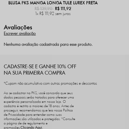
BLUSA PKS MANGA LONGA TULE LUREX PRETA
R$ 139,90
R$ 111,92
1x
R$ 111,92
sem juros
Avaliações
Escrever avaliação
Nenhuma avaliação cadastrada para esse produto.
CADASTRE-SE E GANHE 10% OFF
NA SUA PRIMEIRA COMPRA
*Cupom não acumulativo com outras promoções e descontos
Ao se cadastrar na PKS, você concorda que seus
dados pessoais serão tratados para oferecer uma
experiência personalizada em nossa loja. O
cadastro é restrito a maiores de 18 anos. Antes de
prosseguir, recomendamos que leia nossa Política
de Privacidade para entender como suas
informações são utilizadas e protegidas. *Consulte
a página de de regulamento e
promoções,