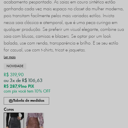
acabamento pespontado. As saias em couro sintético estão
ganhando cada vez mais espaço no closet da mulher moderna,
pois transitam facilmente pelos mais variados estilos. Invista
nessa saia clássica e atemporal, que é uma peça curinga em
qualquer produção. Se preferir um visual elegante, combine sua
saia com blusas, camisas e blazers. Se optar por um look
balada, use com renda, transparência e brilho. E se seu estilo
for casual, use com t-shirts, tricot e jaquetas.
Ler mais
NOVIDADE
R$ 319,90
3x
R$ 106,63
R$ 287,91
no PIX
com pix você tem 10% OFF
Tabela de medidas