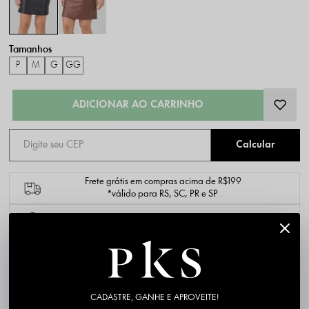
P
M
G
GG
Frete grátis em compras acima de R$199
*válido para RS, SC, PR e SP
1ª Troca é Grátis!
DESCRIÇÃO COMPLETA
CADASTRE, GANHE E APROVEITE!
PK4691-2
Código identificador (SKU):