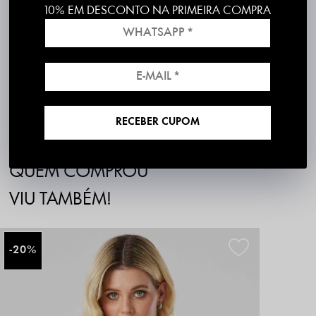
Material: Tecido com revestimento sintético
10% EM DESCONTO NA PRIMEIRA COMPRA
Composição: 100% Viscose
Cor/Estampa: Preta
Modelagem: Evase, cintura alta
Produzido e entregue por PKS
Produto 100% nacional, com excelente padrão de qualidade
Disponibilidade para envio imediato
RECEBER CUPOM
30 dias para Troca Grátis
QUEM COMPROU
VIU TAMBÉM!
20%