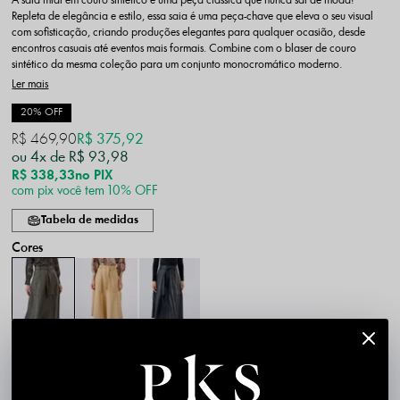
A saia midi em couro sintético é uma peça clássica que nunca sai de moda!
Repleta de elegância e estilo, essa saia é uma peça-chave que eleva o seu visual
com sofisticação, criando produções elegantes para qualquer ocasião, desde
encontros casuais até eventos mais formais. Combine com o blaser de couro
sintético da mesma coleção para um conjunto monocromático moderno.
Ler mais
20% OFF
R$ 469,90
R$ 375,92
4x
R$ 93,98
R$ 338,33
no PIX
com pix você tem 10% OFF
Tabela de medidas
P
M
G
GG