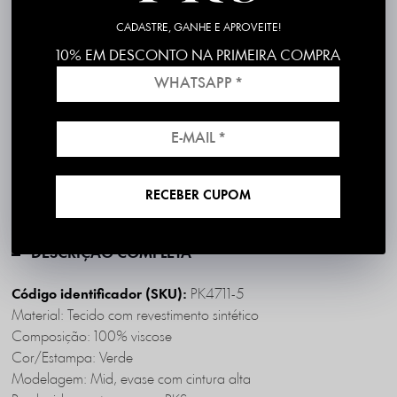
CADASTRE, GANHE E APROVEITE!
10% EM DESCONTO NA PRIMEIRA COMPRA
Frete grátis em compras acima de R$199
*válido para RS, SC, PR e SP
1ª Troca é Grátis!
RECEBER CUPOM
DESCRIÇÃO COMPLETA
PK4711-5
Código identificador (SKU):
Material: Tecido com revestimento sintético
Composição: 100% viscose
Cor/Estampa: Verde
Modelagem: Mid, evase com cintura alta