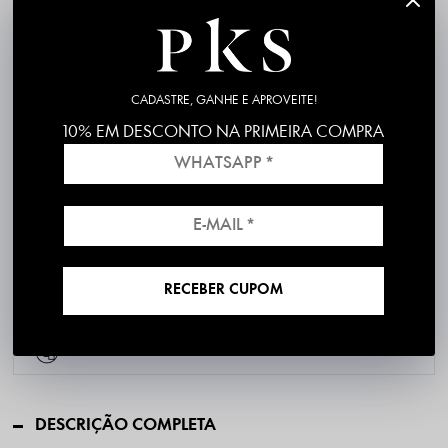
CADASTRE, GANHE E APROVEITE!
P
M
G
GG
10% EM DESCONTO NA PRIMEIRA COMPRA
RECEBER CUPOM
Frete grátis em compras acima de R$199
*válido para RS, SC, PR e SP
1ª Troca é Grátis!
DESCRIÇÃO COMPLETA