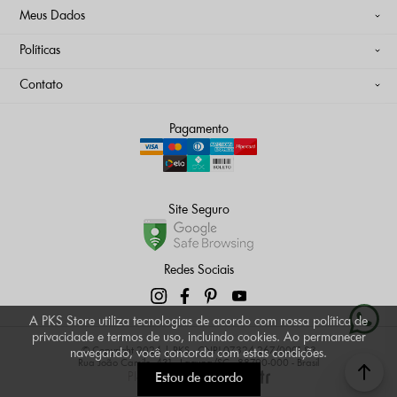
Meus Dados
Políticas
Contato
Pagamento
Site Seguro
Redes Sociais
A PKS Store utiliza tecnologias de acordo com nossa política de
privacidade e termos de uso, incluindo cookies. Ao permanecer
© Copyright 2024 | PKS - CNPJ 07.324.267/0001-83
navegando, você concorda com estas condições.
Rua João Camilo, 431 - Laguna/SC - 88790-000 - Brasil
Plataforma
Estou de acordo