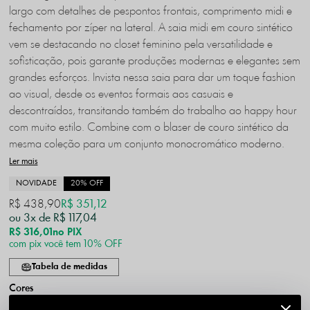
largo com detalhes de pespontos frontais, comprimento midi e
fechamento por zíper na lateral. A saia midi em couro sintético
vem se destacando no closet feminino pela versatilidade e
sofisticação, pois garante produções modernas e elegantes sem
grandes esforços. Invista nessa saia para dar um toque fashion
ao visual, desde os eventos formais aos casuais e
descontraídos, transitando também do trabalho ao happy hour
com muito estilo.
Combine com o blaser de couro sintético da
mesma coleção para um conjunto monocromático moderno.
Ler mais
NOVIDADE
20% OFF
R$ 438,90
R$ 351,12
3x
R$ 117,04
R$ 316,01
no PIX
com pix você tem 10% OFF
Tabela de medidas