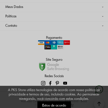
Meus Dados
Políticas
Contato
Pagamento
Site Seguro
Redes Sociais
A PKS Store utiliza tecnologias de acordo com nossa política de
privacidade e termos de uso, incluindo cookies. Ao permanecer
© Copyright 2024 | PKS - CNPJ 07.324.267/0001-83
navegando, você concorda com estas condições.
Rua João Camilo, 431 - Laguna/SC - 88790-000 - Brasil
Plataforma
Estou de acordo