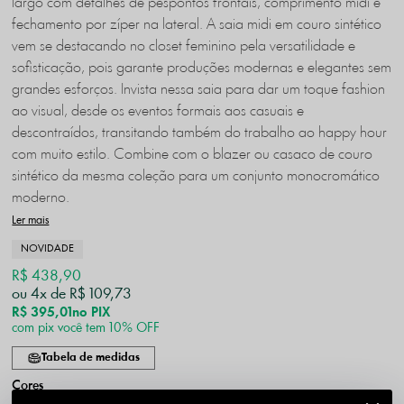
largo com detalhes de pespontos frontais, comprimento midi e
fechamento por zíper na lateral. A saia midi em couro sintético
vem se destacando no closet feminino pela versatilidade e
sofisticação, pois garante produções modernas e elegantes sem
grandes esforços. Invista nessa saia para dar um toque fashion
ao visual, desde os eventos formais aos casuais e
descontraídos, transitando também do trabalho ao happy hour
com muito estilo.
Combine com o blazer ou casaco de couro
sintético da mesma coleção para um conjunto monocromático
moderno.
Ler mais
NOVIDADE
R$ 438,90
4x
R$ 109,73
R$ 395,01
no PIX
com pix você tem 10% OFF
Tabela de medidas