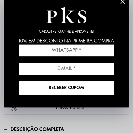
CADASTRE, GANHE E APROVEITE!
10% EM DESCONTO NA PRIMEIRA COMPRA
P
M
G
GG
RECEBER CUPOM
Frete grátis em compras acima de R$199
*válido para RS, SC, PR e SP
1ª Troca é Grátis!
DESCRIÇÃO COMPLETA