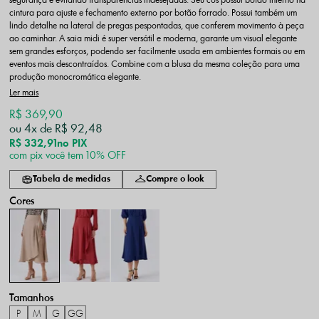
segurança e evitando transparências indesejadas. Seu cós possui botão interno na
cintura para ajuste e fechamento externo por botão forrado. Possui também um
lindo detalhe na lateral de pregas pespontadas, que conferem movimento à peça
ao caminhar. A saia midi é super versátil e moderna, garante um visual elegante
sem grandes esforços, podendo ser facilmente usada em ambientes formais ou em
eventos mais descontraídos. Combine com a blusa da mesma coleção para uma
produção monocromática elegante.
Ler mais
R$ 369,90
4x
R$ 92,48
R$ 332,91
no PIX
com pix você tem 10% OFF
Tabela de medidas
Compre o look
P
M
G
GG