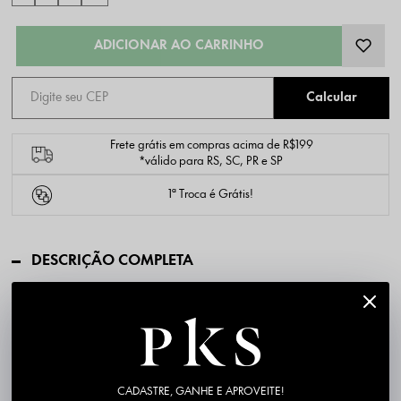
Frete grátis em compras acima de R$199
*válido para RS, SC, PR e SP
1ª Troca é Grátis!
DESCRIÇÃO COMPLETA
PK4719-36
Código identificador (SKU):
Material: Tecido leve com superfície levemente texturizada
Composição: 100% Poliéster
Cor/Estampa: Bege
Modelagem: Evasê, cintura alta
CADASTRE, GANHE E APROVEITE!