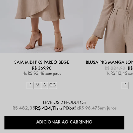
SAIA MIDI PKS PAREÔ BEGE
R$ 369,90
R$ 224,90
R$
4x
R$ 92,48
sem juros
1x
R$ 112,45
se
P
M
G
GG
P
LEVE OS 2 PRODUTOS
R$ 434,11
no PIX
R$ 482,35
5x
R$ 96,47
Sem juros