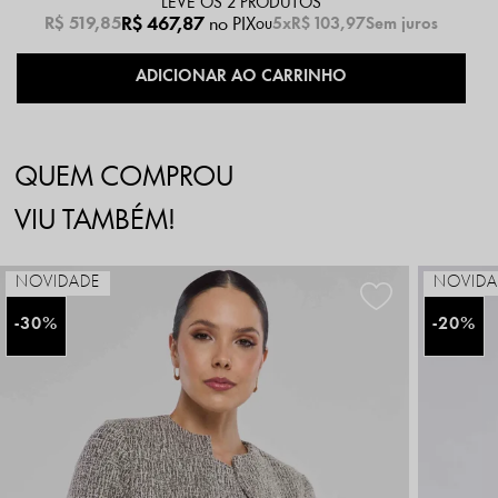
LEVE OS 2 PRODUTOS
R$ 467,87
no PIX
R$ 519,85
5x
R$ 103,97
Sem juros
QUEM COMPROU
VIU TAMBÉM!
NOVIDADE
NOVIDA
30%
20%