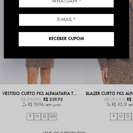
RECEBER CUPOM
VESTIDO CURTO PKS ALFAIATARIA TWEED ELEGANCE MARROM
R$ 299,90
R$ 239,92
R$ 399,90
R$
2x
R$ 119,96
sem juros
3x
R$ 93,31
se
P
M
G
GG
P
M
G