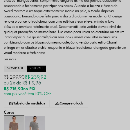
clássico, mangas curtas, comprimento elegante acima dos joelhos, acabamento
pespontado e fechamento por zíper nas costas. Aliando a beleza clássica do
tweed marrom a um toque extremamente macio na pele, o tecido dispensa
passadoria, tornando-o perfeito para o dia a dia da mulher moderna. O design
renova o conceito tradicional com uma estética clean e leve, unindo o luxo
clássico a um visual totalmente atual. Super versátil, este vestido eleva o nível de
qualquer produção na mesma hora. Use como peça única no escritório ou em um
jantar especial. Se quiser multiplicar seus looks, monte conjuntos minimalistas
combinando com os blazers da mesma coleção: a versão curta estilo Chanel
entrega um ar clássico e chic, enquanto o blazer tradicional alongado garante um
visual moderno e fashionista.
Ler mais
NOVIDADE
20% OFF
R$ 299,90
R$ 239,92
2x
R$ 119,96
R$ 215,93
no PIX
com pix você tem 10% OFF
Tabela de medidas
Compre o look