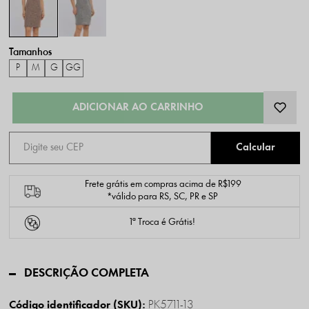
P
M
G
GG
Frete grátis em compras acima de R$199
*válido para RS, SC, PR e SP
1ª Troca é Grátis!
DESCRIÇÃO COMPLETA
PK5711-13
Código identificador (SKU):