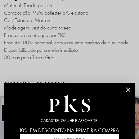
Material: Tecido poliéster
Composição: 95% poliéster 5% elastano
Cor/Estampa: Marrom
Modelagem: vestido curto tweed
Produzido e entregue por PKS
Produto 100% nacional, com excelente padrão de qualidade
Disponibilidade para envio imediato
30 dias para Troca Grátis
COMPRE O LOOK
NOVIDADE
NOVIDADE
20%
30%
CADASTRE, GANHE E APROVEITE!
10% EM DESCONTO NA PRIMEIRA COMPRA