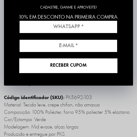
CADASTRE, GANHE E APROVEITE!
10% EM DESCONTO NA PRIMEIRA COMPRA
Frete grátis em compras acima de R$199
*válido para RS, SC, PR e SP
1ª Troca é Grátis!
RECEBER CUPOM
DESCRIÇÃO COMPLETA
PK5692-103
Código identificador (SKU):
Material: Tecido leve, crepe chifon, não amassa
Composição: 100% Poliéster, forro 95% poliester 5% elastano
Cor/Estampa: Verde
Modelagem: Mid evase, alças largas
Produzido e entregue por PKS