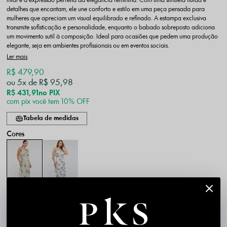
midi é a expressão perfeita da elegância feminina. Com uma silhueta fluida e
detalhes que encantam, ele une conforto e estilo em uma peça pensada para
mulheres que apreciam um visual equilibrado e refinado. A estampa exclusiva
transmite sofisticação e personalidade, enquanto o babado sobreposto adiciona
um movimento sutil à composição. Ideal para ocasiões que pedem uma produção
elegante, seja em ambientes profissionais ou em eventos sociais.
Ler mais
R$ 479,90
5x
R$ 95,98
R$ 431,91
no PIX
com pix você tem 10% OFF
Tabela de medidas
P
M
G
GG