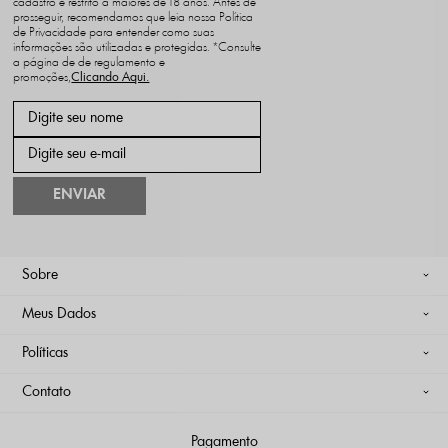
cadastro é restrito a maiores de 18 anos. Antes de
prosseguir, recomendamos que leia nossa Política
de Privacidade para entender como suas
informações são utilizadas e protegidas. *Consulte
a página de de regulamento e
promoções,
ENVIAR
Sobre
Meus Dados
Políticas
Contato
Pagamento