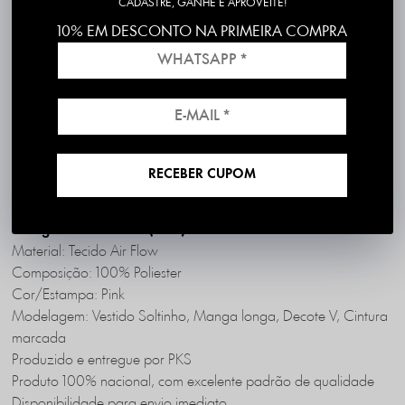
CADASTRE, GANHE E APROVEITE!
10% EM DESCONTO NA PRIMEIRA COMPRA
Frete grátis em compras acima de R$199
*válido para RS, SC, PR e SP
1ª Troca é Grátis!
RECEBER CUPOM
DESCRIÇÃO COMPLETA
PK5488-28
Código identificador (SKU):
Material: Tecido Air Flow
Composição: 100% Poliester
Cor/Estampa: Pink
Modelagem: Vestido Soltinho, Manga longa, Decote V, Cintura
marcada
Produzido e entregue por PKS
Produto 100% nacional, com excelente padrão de qualidade
Disponibilidade para envio imediato