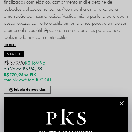
finalizados com elástico, comprimento midi e detalhe de
babados aplicados na barra. Acompanha cinto faixa para
amarração do mesmo tecido. Vestido midi é perfeito para quem
busca leveza, conforto e estilo em uma única peça, além de ser
atemporal e versátil. Aposte em cores vibrantes para compor
looks modernos com muito estilo.
Ler mais
50% OFF
R$ 379,90
R$ 189,95
2x
R$ 94,98
R$ 170,95
no PIX
com pix você tem 10% OFF
Tabela de medidas
P
M
G
GG