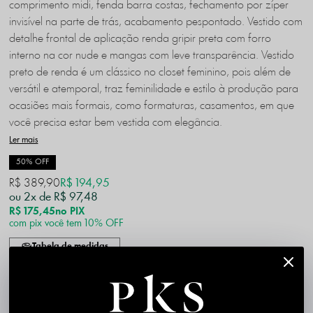
comprimento midi, fenda barra costas, fechamento por zíper
invisível na parte de trás, acabamento pespontado. Vestido com
detalhe frontal de aplicação renda gripir preta com forro
interno na cor nude e mangas com leve transparência. Vestido
preto de renda é um clássico no closet feminino, pois além de
versátil e atemporal, traz feminilidade e estilo à produção para
ocasiões mais formais, como formaturas, casamentos, em que
você precisa estar bem vestida com elegância.
Ler mais
50% OFF
R$ 389,90
R$ 194,95
2x
R$ 97,48
R$ 175,45
no PIX
com pix você tem 10% OFF
Tabela de medidas
P
M
G
GG