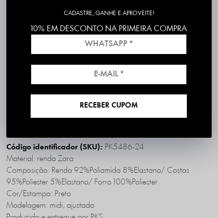
CADASTRE, GANHE E APROVEITE!
10% EM DESCONTO NA PRIMEIRA COMPRA
Frete grátis em compras acima de R$199
*válido para RS, SC, PR e SP
1ª Troca é Grátis!
RECEBER CUPOM
DESCRIÇÃO COMPLETA
PK5486-24
Código identificador (SKU):
Material: renda Zara
Composição: Renda 92%Poliamida 8%Elastano/ Costas
95%Poliester 5%Elastano/ Forro 100%Poliester
Cor/Estampa: Preto
Modelagem: midi, ajustado
Produzido e entregue por PKS