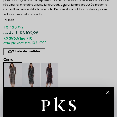
para amarração para uso opcional. Aposte nos vestidos com transparência, que
são uma forte tendência nessa temporada, e garanta uma produção moderna
com estilo e personalidade marcante. Recomenda-se cuidado ao lavar, por se
tratar de um tecido delicado.
Ler mais
R$ 439,90
4x
R$ 109,98
R$ 395,91
no PIX
com pix você tem 10% OFF
Tabela de medidas
P
M
G
GG