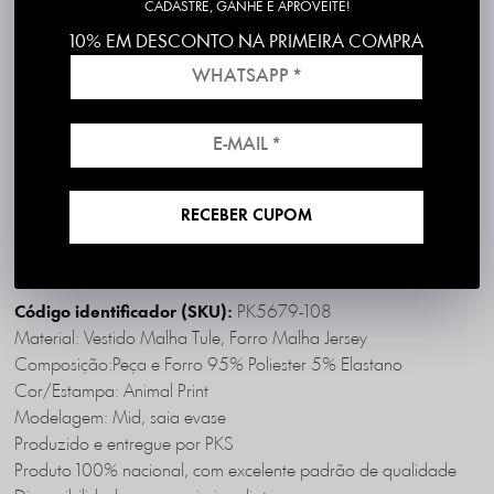
CADASTRE, GANHE E APROVEITE!
10% EM DESCONTO NA PRIMEIRA COMPRA
Frete grátis em compras acima de R$199
*válido para RS, SC, PR e SP
1ª Troca é Grátis!
RECEBER CUPOM
DESCRIÇÃO COMPLETA
PK5679-108
Código identificador (SKU):
Material: Vestido Malha Tule, Forro Malha Jersey
Composição:Peça e Forro 95% Poliester 5% Elastano
Cor/Estampa: Animal Print
Modelagem: Mid, saia evase
Produzido e entregue por PKS
Produto 100% nacional, com excelente padrão de qualidade