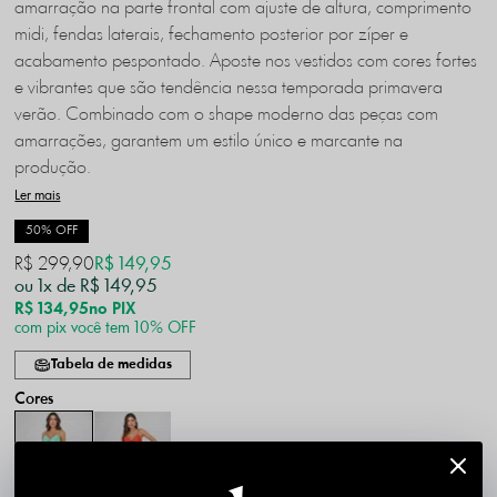
amarração na parte frontal com ajuste de altura, comprimento
midi, fendas laterais, fechamento posterior por zíper e
acabamento pespontado. Aposte nos vestidos com cores fortes
e vibrantes que são tendência nessa temporada primavera
verão. Combinado com o shape moderno das peças com
amarrações, garantem um estilo único e marcante na
produção.
Ler mais
50% OFF
R$ 299,90
R$ 149,95
1x
R$ 149,95
R$ 134,95
no PIX
com pix você tem 10% OFF
Tabela de medidas