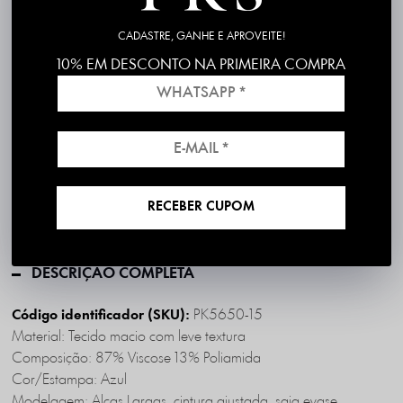
P
M
G
GG
CADASTRE, GANHE E APROVEITE!
10% EM DESCONTO NA PRIMEIRA COMPRA
Frete grátis em compras acima de R$199
*válido para RS, SC, PR e SP
RECEBER CUPOM
1ª Troca é Grátis!
DESCRIÇÃO COMPLETA
PK5650-15
Código identificador (SKU):
Material: Tecido macio com leve textura
Composição: 87% Viscose 13% Poliamida
Cor/Estampa: Azul
Modelagem: Alças Largas, cintura ajustada, saia evase