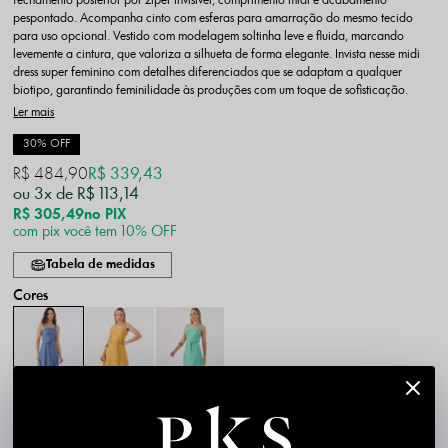
fechamento posterior por zíper invisível, comprimento midi e acabamento
pespontado. Acompanha cinto com esferas para amarração do mesmo tecido
para uso opcional. Vestido com modelagem soltinha leve e fluida, marcando
levemente a cintura, que valoriza a silhueta de forma elegante. Invista nesse midi
dress super feminino com detalhes diferenciados que se adaptam a qualquer
biotipo, garantindo feminilidade às produções com um toque de sofisticação.
Ler mais
30% OFF
R$ 484,90
R$ 339,43
3x
R$ 113,14
R$ 305,49
no PIX
com pix você tem 10% OFF
Tabela de medidas