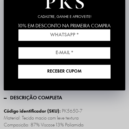
P
M
G
GG
CADASTRE, GANHE E APROVEITE!
10% EM DESCONTO NA PRIMEIRA COMPRA
Frete grátis em compras acima de R$199
*válido para RS, SC, PR e SP
RECEBER CUPOM
1ª Troca é Grátis!
DESCRIÇÃO COMPLETA
PK5650-7
Código identificador (SKU):
Material: Tecido macio com leve textura
Composição: 87% Viscose 13% Poliamida