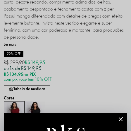
curta, decote redondo, comprimento acima dos joelhos,
acabamento pespontado e fechamento costas com zíper.
Possui manga diferenciada com detalhe de pregas com efeito
levemente bufante. Invista neste vestido elegante e super
feminino, com uma cor poderosa e marcante, para produções
de personalidade.
Ler mais
50% OFF
R$ 299,90
R$ 149,95
1x
R$ 149,95
R$ 134,95
no PIX
com pix você tem 10% OFF
Tabela de medidas