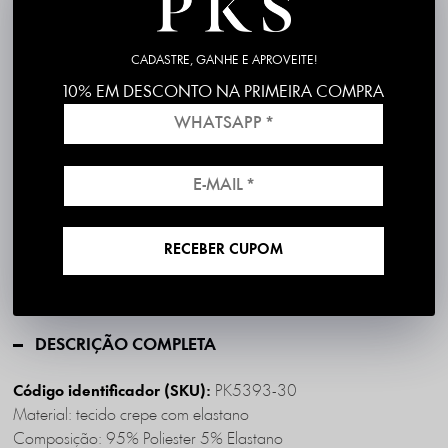
P
M
G
GG
CADASTRE, GANHE E APROVEITE!
10% EM DESCONTO NA PRIMEIRA COMPRA
Frete grátis em compras acima de R$199
*válido para RS, SC, PR e SP
RECEBER CUPOM
1ª Troca é Grátis!
DESCRIÇÃO COMPLETA
PK5393-30
Código identificador (SKU):
Material: tecido crepe com elastano
Composição: 95% Poliester 5% Elastano