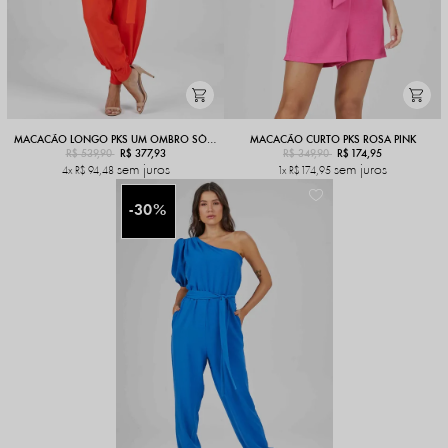
MACACÃO LONGO PKS UM OMBRO SÓ LARANJA
MACACÃO CURTO PKS ROSA PINK
R$ 539,90
R$ 377,93
R$ 349,90
R$ 174,95
sem juros
sem juros
4x
R$ 94,48
1x
R$ 174,95
30%