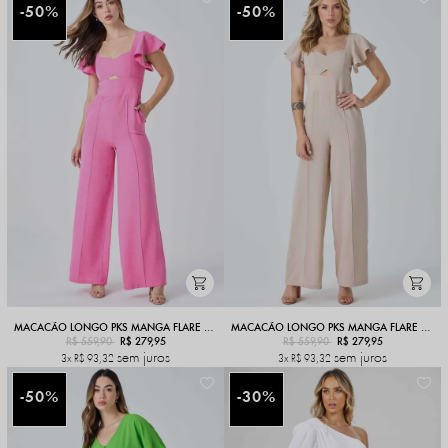
50%
50%
MACACÃO LONGO PKS MANGA FLARE ROSA
MACACÃO LONGO PKS MANGA FLARE BEGE
R$ 559,90
R$ 279,95
R$ 559,90
R$ 279,95
sem juros
sem juros
3x
R$ 93,32
3x
R$ 93,32
50%
30%