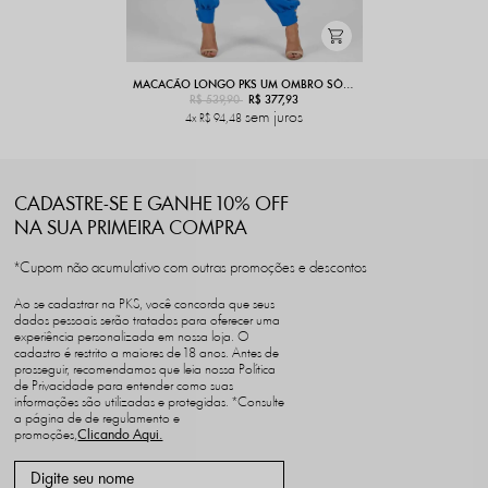
MACACÃO LONGO PKS UM OMBRO SÓ AZUL ROYAL
R$ 539,90
R$ 377,93
sem juros
4x
R$ 94,48
CADASTRE-SE E GANHE 10% OFF
NA SUA PRIMEIRA COMPRA
*Cupom não acumulativo com outras promoções e descontos
Ao se cadastrar na PKS, você concorda que seus
dados pessoais serão tratados para oferecer uma
experiência personalizada em nossa loja. O
cadastro é restrito a maiores de 18 anos. Antes de
prosseguir, recomendamos que leia nossa Política
de Privacidade para entender como suas
informações são utilizadas e protegidas. *Consulte
a página de de regulamento e
promoções,