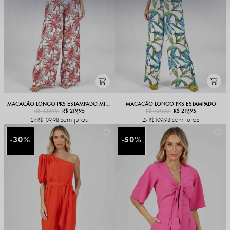
MACACÃO LONGO PKS ESTAMPADO MIX LARANJA
MACACÃO LONGO PKS ESTAMPADO
R$ 439,90
R$ 219,95
R$ 439,90
R$ 219,95
sem juros
sem juros
2x
R$ 109,98
2x
R$ 109,98
30%
50%