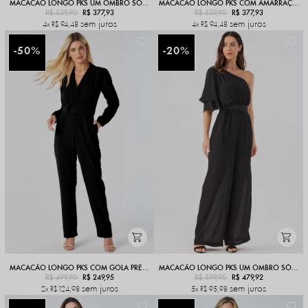
MACACÃO LONGO PKS UM OMBRO SÓ PRETO
MACACÃO LONGO PKS COM AMARRAÇÃO PRETO
R$ 539,90
R$ 377,93
R$ 539,90
R$ 377,93
sem juros
sem juros
4x
R$ 94,48
4x
R$ 94,48
50%
20%
MACACÃO LONGO PKS COM GOLA PRETO
MACACÃO LONGO PKS UM OMBRO SÓ PRETO
R$ 499,90
R$ 249,95
R$ 599,90
R$ 479,92
sem juros
sem juros
2x
R$ 124,98
5x
R$ 95,98