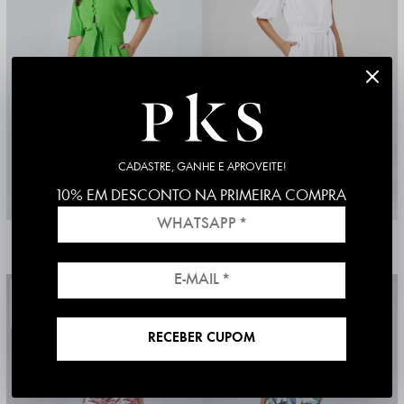
CADASTRE, GANHE E APROVEITE!
10% EM DESCONTO NA PRIMEIRA COMPRA
MACACÃO LONGO PKS COM AMARRAÇÃO VERDE
MACACÃO LONGO PKS UM OMBRO SÓ BRANCO
R$ 539,90
R$ 269,95
R$ 539,90
R$ 377,93
sem juros
sem juros
2x
R$ 134,98
4x
R$ 94,48
50%
50%
RECEBER CUPOM